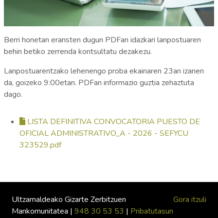
Berri honetan eransten dugun PDFan idazkari lanpostuaren
behin betiko zerrenda kontsultatu dezakezu.
Lanpostuarentzako lehenengo proba ekainaren 23an izanen
da, goizeko 9:00etan. PDFan informazio guztia zehaztuta
dago.
LISTA DEFINITIVA CONVOCATORIA PUESTO DE
OFICIAL ADMINISTRATIVO_A - 2026 - SEFYCU
323529.pdf
Ultzamaldeako Gizarte Zerbitzuen
Gora itzuli
Mankomunitatea |
948 30 53 53
|
Pribatutasun