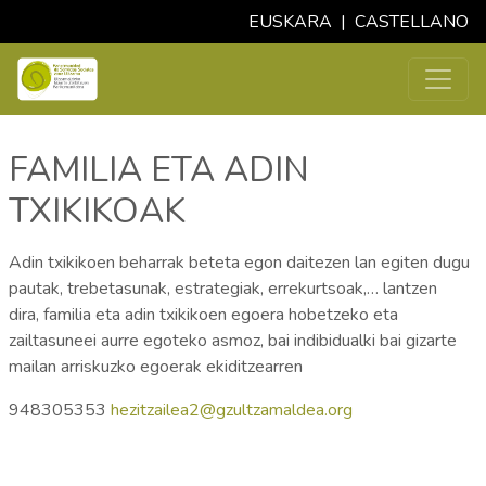
EUSKARA
|
CASTELLANO
FAMILIA ETA ADIN
TXIKIKOAK
Adin txikikoen beharrak beteta egon daitezen lan egiten dugu
pautak, trebetasunak, estrategiak, errekurtsoak,… lantzen
dira, familia eta adin txikikoen egoera hobetzeko eta
zailtasuneei aurre egoteko asmoz, bai indibidualki bai gizarte
mailan arriskuzko egoerak ekiditzearren
948305353
hezitzailea2@gzultzamaldea.org