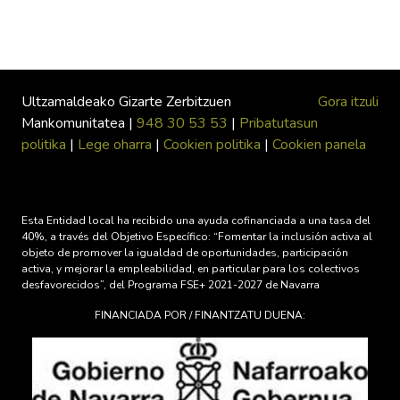
Ultzamaldeako Gizarte Zerbitzuen
Gora itzuli
Mankomunitatea |
948 30 53 53
|
Pribatutasun
politika
|
Lege oharra
|
Cookien politika
|
Cookien panela
Esta Entidad local ha recibido una ayuda cofinanciada a una tasa del
40%, a través del Objetivo Específico: “Fomentar la inclusión activa al
objeto de promover la igualdad de oportunidades, participación
activa, y mejorar la empleabilidad, en particular para los colectivos
desfavorecidos”, del Programa FSE+ 2021-2027 de Navarra
FINANCIADA POR / FINANTZATU DUENA: